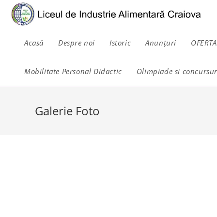
Skip
to
content
Acasă
Despre noi
Istoric
Anunțuri
OFERTA
Mobilitate Personal Didactic
Olimpiade si concursur
Galerie Foto