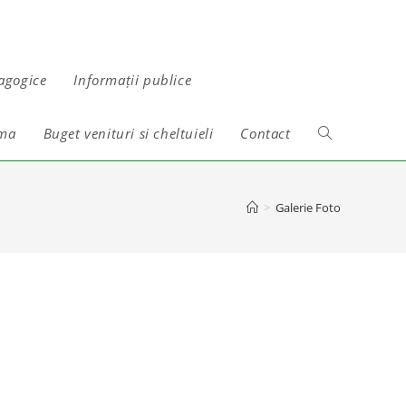
agogice
Informații publice
ama
Buget venituri si cheltuieli
Contact
>
Galerie Foto