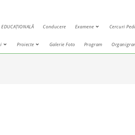
 EDUCAȚIONALĂ
Conducere
Examene
Cercuri Ped
i
Proiecte
Galerie Foto
Program
Organigr